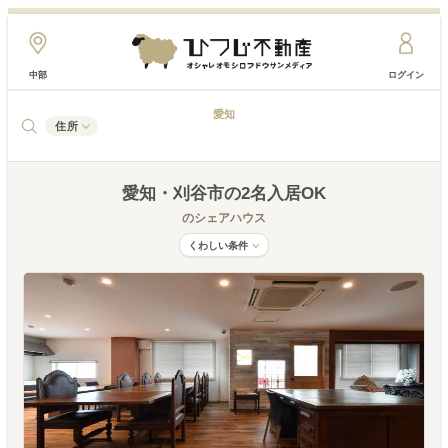
中部
ログイン
愛知
住所
愛知
・刈谷市
の2名入居OK
のシェアハウス
くわしい条件