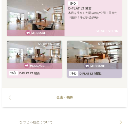
浄心
D-FLAT LT 城西
木目を生かした開放的な空間！日当た
り抜群！浄心駅徒歩6分
SUGGESTION
MESSAGE
SUGGESTION
SUGGESTION
MESSAGE
MESSAGE
浄心
浄心
D-FLAT LT 城西
D-FLAT LT 城西2
金山・鶴舞
ひつじ不動産について