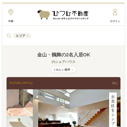
中部
ログイン
エリア
金山・鶴舞
の2名入居OK
のシェアハウス
くわしい条件
FEATURE ARTICLE
浄心