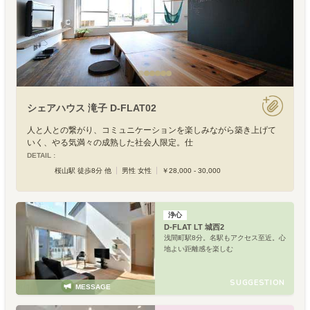
シェアハウス 滝子 D-FLAT02
人と人との繋がり、コミュニケーションを楽しみながら築き上げて
いく、やる気満々の成熟した社会人限定。仕
DETAIL :
桜山駅 徒歩8分 他
男性 女性
￥28,000 - 30,000
浄心
D-FLAT LT 城西2
浅間町駅8分。名駅もアクセス至近。心
地よい距離感を楽しむ
SUGGESTION
MESSAGE