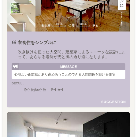
衣食住をシンプルに
吹き抜けを使った大空間。建築家によるユニークな設計によ
って、あらゆる場所が光と風の通り道になります。
MESSAGE
心地よい距離感があり高めあうことのできる人間関係を築ける住宅
DETAIL :
浄心 徒歩5分 他
男性 女性
SUGGESTION