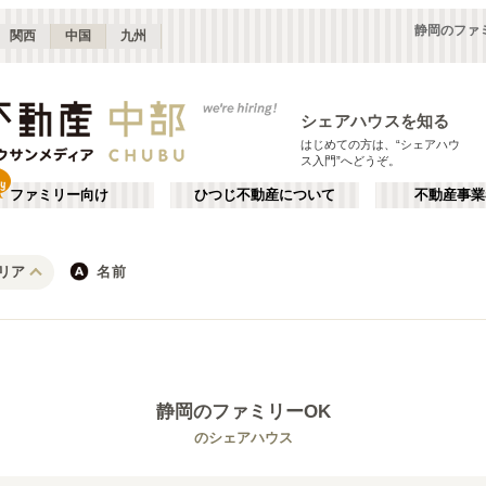
静岡のファ
関西
中国
九州
シェアハウスを知る
はじめての方は、“シェアハウ
ス入門”へどうぞ。
ファミリー向け
ひつじ不動産について
不動産事業
リア
名前
長野
静岡
JR
岐阜
地下鉄
山梨
石川
私鉄
三重
福井
栄・伏見
か行
千種・今池
が行
(
8
)
(
9
)
た行
だ行
静岡
浜松
(
8
)
(
6
)
静岡
のファミリーOK
ば行
ぱ行
愛知その他
岐阜
(
3
)
(
5
)
JR中央本線(東京～塩尻)
名古屋市
小海線
瀬戸市
(
44
)
(
4
)
(
(
8
3
)
)
のシェアハウス
ら行
わ行
福井
石川
(
1
)
(
3
)
JR飯山線
江南市
北アルプス線
額田郡幸田町
(
1
)
(
1
)
(
(
10
1
)
)
JR北陸本線(米原～金沢)
JR高山本線
(
1
)
(
4
)