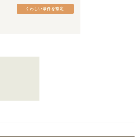
JR伊東線
(
2
)
くわしい条件を指定
北陸新幹線
(
4
)