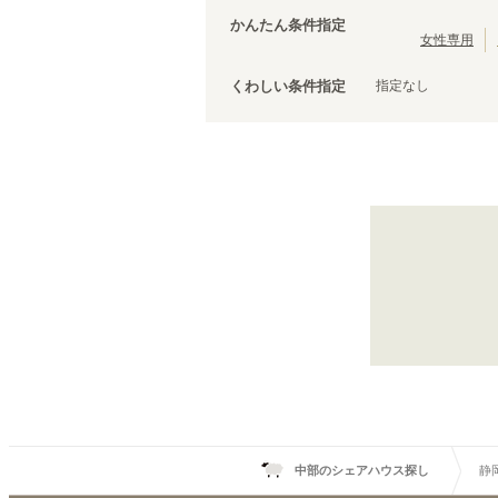
JR東海道本線(熱海～浜松)
(
10
)
かんたん条件指定
女性専用
JR関西本線(名古屋～亀山)
(
4
)
指定なし
くわしい条件指定
中部のシェアハウス探し
静