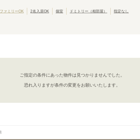
JR東海道本線(浜松～岐阜)
JR東海道本線(岐阜～美濃赤坂・米原)
(
18
)
(
3
)
ファミリーOK
2名入居OK
個室
ドミトリー（相部屋）
指定なし
JR紀勢本線
東海道新幹線
(
4
)
(
12
)
ご指定の条件にあった物件は見つかりませんでした。
恐れ入りますが条件の変更をお願いいたします。
岡