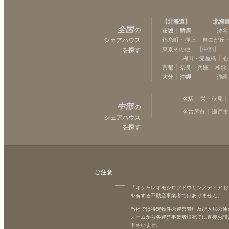
【
北海道
】
北海
全国
の
茨城
群馬
渋谷
シェアハウス
錦糸町・押上
自由が丘
東京その他
【
中部
】
を探す
梅田・淀屋橋
心
京都
奈良
兵庫
和歌
大分
沖縄
沖縄
名駅
栄・伏見
中部
の
名古屋市
瀬戸市
シェアハウス
を探す
ご注意
「オシャレオモシロフドウサンメディア 
を有する不動産事業者ではありません。
当社では特定物件の運営管理及び入居の仲
ォームから各運営事業者様宛てに直接お問
下さいませ。