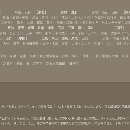
道
札幌・石狩
【
東北
】
宮城
山形
宮城
仙台
山形
【
関
・青山
新宿・中野
池袋・赤羽
品川・蒲田
上野・北千住
下北沢・吉祥寺
飯田橋
・二子玉川
調布・立川
横浜・菊名
川崎・武蔵小杉
新百合ヶ丘・たまプラーザ
湘
愛知
長野
静岡
岐阜
山梨
石川
三重
福井
富山
【
関西
】
斎橋・なんば
天王寺
本町・船場
新大阪
天満・京橋
上本町・鶴橋
大阪ベイエ
山
滋賀
【
中国
】
広島
岡山
徳島
鳥取
山口
広島
岡山・倉敷
大分
博多・福岡市東部
天神・大濠
薬院・大橋・六本松
西新・ももち
福岡その
千種・今池
金山・鶴舞
名古屋市近郊
静岡
浜松
長野
三重
愛知その他
岐阜
刈谷市
春日井市
江南市
額田郡幸田町
日進市
ひつじ不動産」はウェブサイトの名称であり、社名・屋号ではありません。また、宅地建物取引業免
介は行っておりません。特定の物件に関するご質問や入居に関するご質問は、サイト上のお問合せフ
い合わせ下さいませ。また、運営事業者様のご連絡先などのご案内は行っておりません。予めご了承