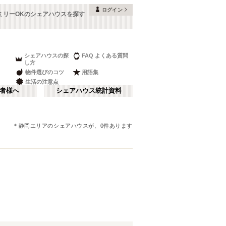
ログイン
ミリーOKのシェアハウスを探す
シェアハウスの探
FAQ よくある質問
し方
物件選びのコツ
用語集
生活の注意点
者様へ
シェアハウス統計資料
＊
静岡エリア
のシェアハウスが、
0
件あります
富山
金山・鶴舞
さ行
(
9
)
な行
長野
(
16
)
ま行
山梨
(
4
)
JR身延線
刈谷市
(
1
)
(
4
)
JR中央本線(名古屋～塩尻)
日進市
(
1
)
(
9
)
JR城端線
(
2
)