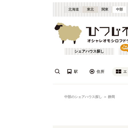
北海道
東北
関東
中部
シェアハウス探し
駅
住所
エ
愛知
名駅
あ行
中部のシェアハウス探し
静岡
(
6
)
ざ行
名古屋市近郊
(
21
)
は行
三重
(
3
)
JR東海道本線(東京～熱海)
愛知
(
1
)
や行
富山
(
1
)
JR信越本線(篠ノ井～長野)
春日井市
(
1
)
(
1
)
JR篠ノ井線
(
4
)