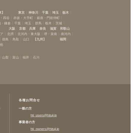
東
】
東京
神奈川
千葉
埼玉
栃木
・四谷
赤坂・大手町
銀座・門前仲町
南・鎌倉
千葉
埼玉
群馬
栃木
茨城
大阪
京都
兵庫
奈良
滋賀
和歌山
リア
北摂
北河内・東大阪
堺・泉南
南河内
徳島
鳥取
山口
【
九州
】
福岡
他
山梨
富山
福井
石川
各種お問合せ
一般の方
許
htj_users@hituji.jp
事業者の方
htj_owners@hituji.jp