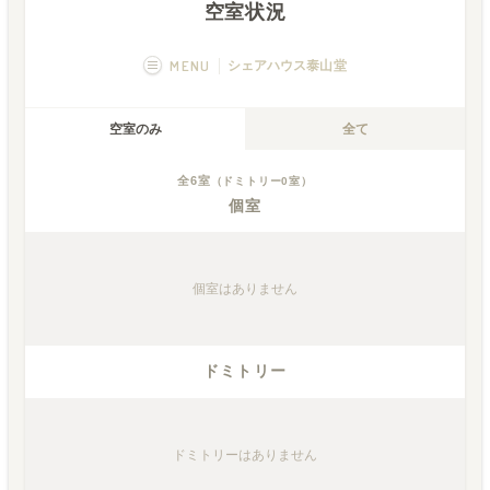
空室状況
MENU
シェアハウス泰山堂
概要
画像一覧
空室のみ
全て
空室状況
運営者
全
6
室
（ドミトリー
0
室）
個室
個室
はありません
ドミトリー
ドミトリー
はありません