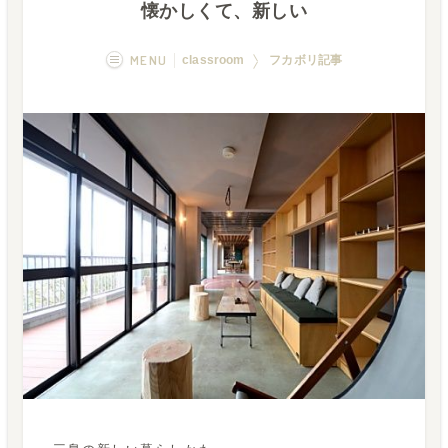
懐かしくて、新しい
MENU
classroom
フカボリ記事
概要
画像一覧
空室状況
運営者
フカボリ記事