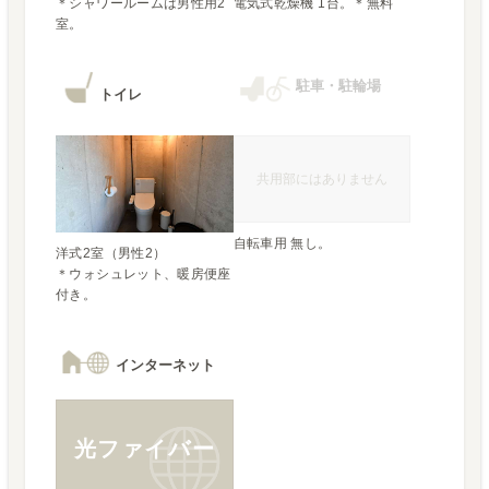
＊シャワールームは男性用2
電気式乾燥機 1台。＊無料
室。
駐車・駐輪場
トイレ
共用部にはありません
自転車用 無し。
洋式2室（男性2）

＊ウォシュレット、暖房便座
付き。
インターネット
光ファイバー