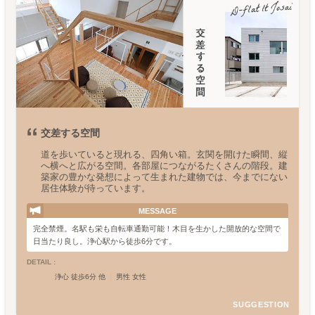
交差する空間
道を歩いていると現れる、四角い箱。玄関を開けた瞬間、縦
へ横へと広がる空間。各部屋につながるたくさんの階段。建
築家の豊かな発想によって生まれた建物では、今までにない
居住体験が待っています。
MESSAGE
完全禁煙。名駅も栄も自転車通勤可能！木目を生かした開放的な空間で
日当たり良し。浄心駅から徒歩6分です。
DETAIL :
浄心 徒歩6分 他
男性 女性
SUGGESTION