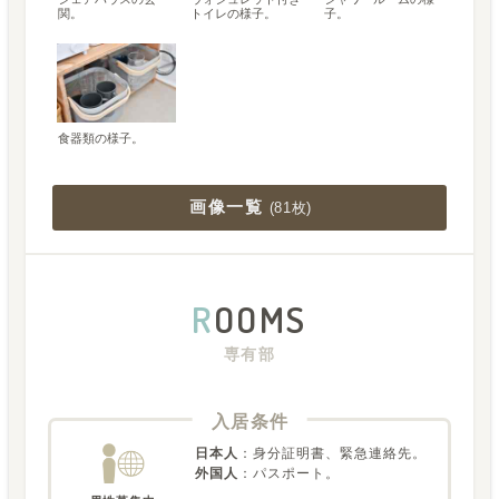
関。
トイレの様子。
子。
食器類の様子。
画像一覧
(
81枚
)
R
OOMS
専有部
入居条件
日本人
：
身分証明書、緊急連絡先。
外国人
：
パスポート。