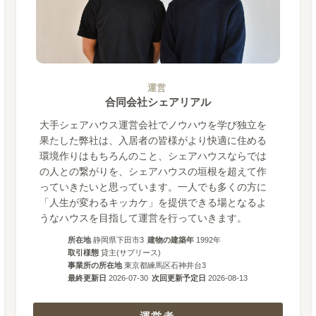
運営
合同会社シェアリアル
大手シェアハウス運営会社でノウハウを学び独立を
果たした弊社は、入居者の皆様がより快適に住める
環境作りはもちろんのこと、シェアハウスならでは
の人との繋がりを、シェアハウスの垣根を超えて作
っていきたいと思っています。一人でも多くの方に
「人生が変わるキッカケ」を提供できる場となるよ
うなハウスを目指して運営を行っていきます。
所在地
静岡県下田市3
建物の建築年
1992
年
取引様態
貸主(サブリース)
事業所の所在地
東京都練馬区石神井台3
最終更新日
2026-07-30
次回更新予定日
2026-08-13