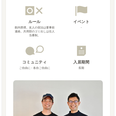
ルール
イベント
館内禁煙。友人の宿泊は要事前
-
連絡。共用部のゴミ出しは住人
当番制。
コミュニティ
入居期間
ご自由に - 各自ご自由に
長期