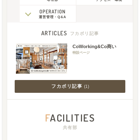
OPERATION
運営管理
・
Q&A
ARTICLES
フカボリ記事
CoWorking&Co商い
特設ページ
フカボリ記事
(
1
)
F
ACILITIES
共有部