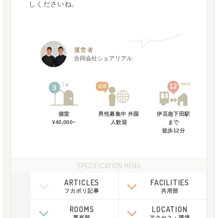
しくださいね。
運営者
合同会社シェアリアル
min.
4
12
OK
3
個室
男性募集中 外国
伊豆急下田駅
¥40,000~
人歓迎
まで
徒歩
12
分
SPECIFICATION MENU
ARTICLES
FACILITIES
フカボリ記事
共用部
ROOMS
LOCATION
専有部
アクセス
・
環境