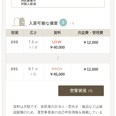
男性募集中

外国人歓迎
3
入居可能な個室
/
4
部屋
広さ
賃料
共益費・管理費
LOW
203
7.3
㎡
￥12,000
￥
40,000
4.5
畳
〜
HIGH
201
9.7
㎡
￥12,000
￥
45,000
6
畳
空室状況
(
4
)
賃料は月額です。各部屋の日当り・窓向き・備品などは確
認困難のため、運営事業者の自己申告情報を掲載していま