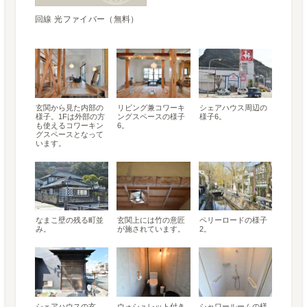
回線 光ファイバー（無料）
玄関から見た内部の
リビング兼コワーキ
シェアハウス周辺の
様子。1Fは外部の方
ングスペースの様子
様子6。
も使えるコワーキン
6。
グスペースとなって
います。
なまこ壁の残る町並
玄関上には竹の意匠
ペリーロードの様子
み。
が施されています。
2。
シェアハウスの玄
ウォシュレット付き
シャワールームの様