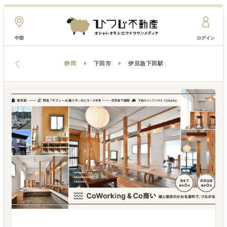
中部
ログイン
静岡
下田市
伊豆急下田駅