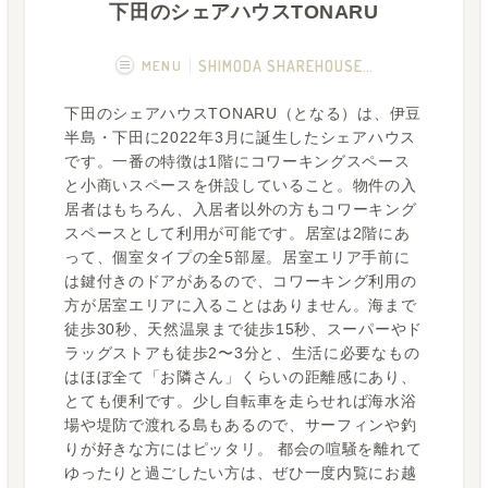
下田のシェアハウスTONARU
MENU
SHIMODA SHAREHOUSE TONARU
下田のシェアハウスTONARU（となる）は、伊豆
概要
画像一覧
半島・下田に2022年3月に誕生したシェアハウス
です。一番の特徴は1階にコワーキングスペース
空室状況
運営者
と小商いスペースを併設していること。物件の入
居者はもちろん、入居者以外の方もコワーキング
フカボリ記事
スペースとして利用が可能です。居室は2階にあ
って、個室タイプの全5部屋。居室エリア手前に
は鍵付きのドアがあるので、コワーキング利用の
方が居室エリアに入ることはありません。海まで
徒歩30秒、天然温泉まで徒歩15秒、スーパーやド
ラッグストアも徒歩2〜3分と、生活に必要なもの
はほぼ全て「お隣さん」くらいの距離感にあり、
とても便利です。少し自転車を走らせれば海水浴
場や堤防で渡れる島もあるので、サーフィンや釣
りが好きな方にはピッタリ。 都会の喧騒を離れて
ゆったりと過ごしたい方は、ぜひ一度内覧にお越