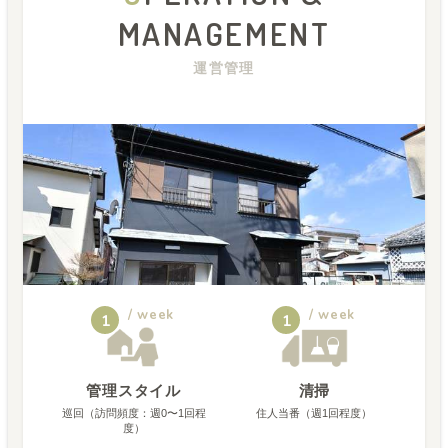
MANAGEMENT
運営管理
/ week
/ week
1
1
管理スタイル
清掃
巡回（訪問頻度：週0〜1回程
住人当番（週1回程度）
度）